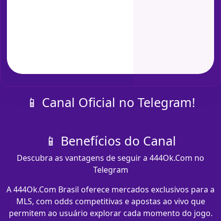
📱 Canal Oficial no Telegram!
📱 Benefícios do Canal
Descubra as vantagens de seguir a 444Ok.Com no
Telegram
A 444Ok.Com Brasil oferece mercados exclusivos para a
MLS, com odds competitivas e apostas ao vivo que
permitem ao usuário explorar cada momento do jogo.