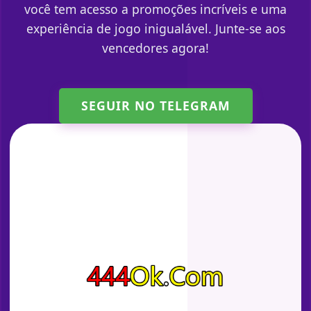
você tem acesso a promoções incríveis e uma
experiência de jogo inigualável. Junte-se aos
vencedores agora!
SEGUIR NO TELEGRAM