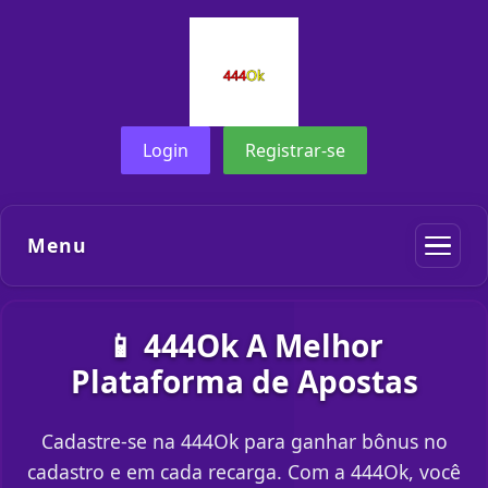
Login
Registrar-se
Menu
📱 444Ok A Melhor
Plataforma de Apostas
Cadastre-se na 444Ok para ganhar bônus no
cadastro e em cada recarga. Com a 444Ok, você