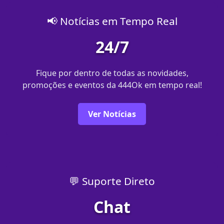
📢 Notícias em Tempo Real
24/7
Fique por dentro de todas as novidades,
promoções e eventos da 444Ok em tempo real!
Ver Notícias
💬 Suporte Direto
Chat