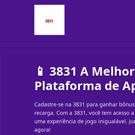
📱 3831 A Melhor
Plataforma de A
Cadastre-se na 3831 para ganhar bônus
recarga. Com a 3831, você tem acesso a
uma experiência de jogo inigualável. J
agora!