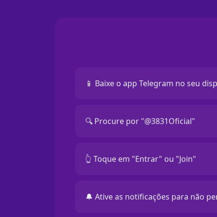
📱 Baixe o app Telegram no seu disp
🔍 Procure por "@3831Oficial"
👆 Toque em "Entrar" ou "Join"
🔔 Ative as notificações para não p