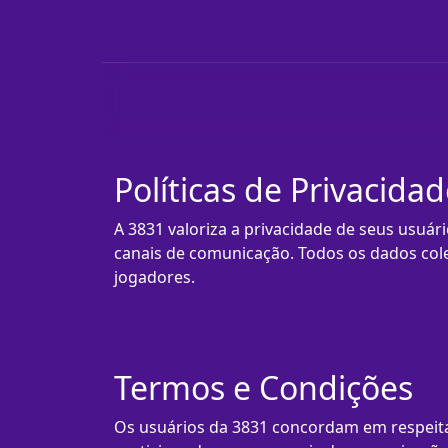
Políticas de Privacida
A 3831 valoriza a privacidade de seus usuá
canais de comunicação. Todos os dados cole
jogadores.
Termos e Condições
Os usuários da 3831 concordam em respeitar