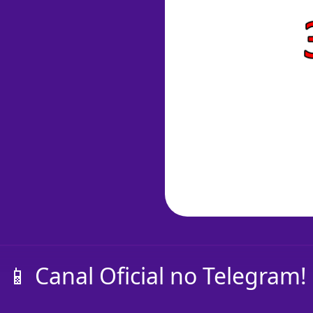
📱 Canal Oficial no Telegram!