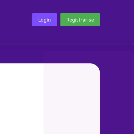
Login
Registrar-se