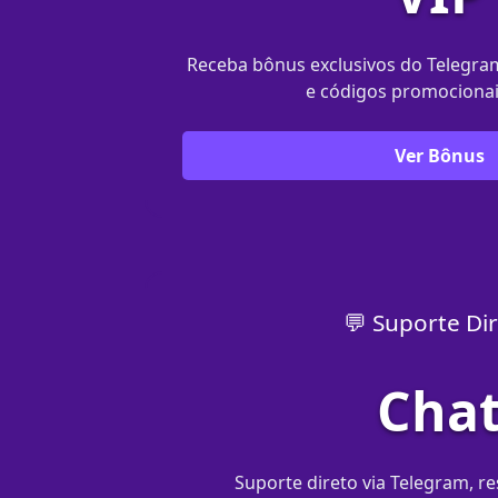
Receba bônus exclusivos do Telegra
e códigos promocionai
Ver Bônus
💬 Suporte Di
Cha
Suporte direto via Telegram, r