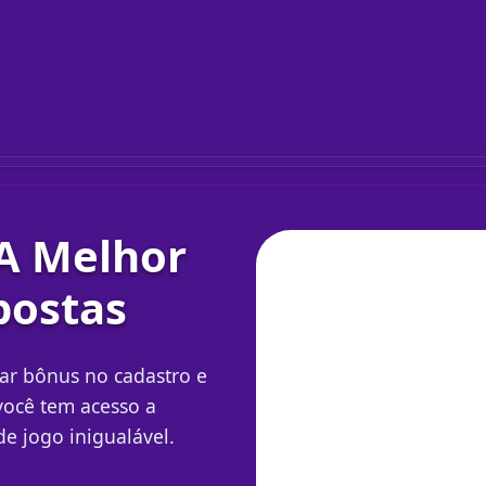
 A Melhor
postas
ar bônus no cadastro e
você tem acesso a
e jogo inigualável.