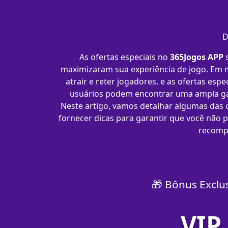
D
As ofertas especiais no
365Jogos APP
s
maximizaram sua experiência de jogo. Em m
atrair e reter jogadores, e as ofertas es
usuários podem encontrar uma ampla gam
Neste artigo, vamos detalhar algumas das o
fornecer dicas para garantir que você nã
recompe
🎁 Bônus Exclu
VIP