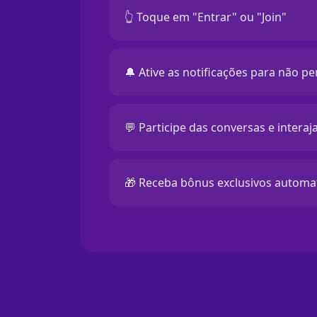
👆 Toque em "Entrar" ou "Join"
🔔 Ative as notificações para não p
💬 Participe das conversas e interaj
🎁 Receba bônus exclusivos autom