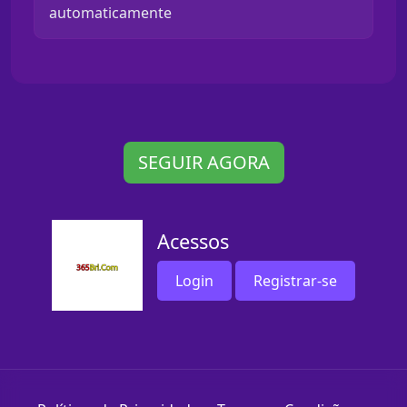
automaticamente
SEGUIR AGORA
Acessos
Login
Registrar-se