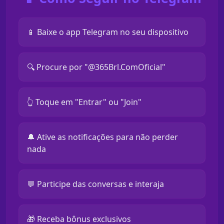
📱 Baixe o app Telegram no seu dispositivo
🔍 Procure por "@365Brl.ComOficial"
👆 Toque em "Entrar" ou "Join"
🔔 Ative as notificações para não perder
nada
💬 Participe das conversas e interaja
🎁 Receba bônus exclusivos