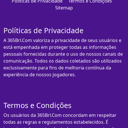
Políticas de Privacidade
Termos e Condições
Sitemap
Políticas de Privacidade
A 365Brl.Com valoriza a privacidade de seus usuários e
está empenhada em proteger todas as informações
pessoais fornecidas durante o uso de nossos canais de
comunicação. Todos os dados coletados são utilizados
exclusivamente para fins de melhoria contínua da
experiência de nossos jogadores.
Termos e Condições
Os usuários da 365Brl.Com concordam em respeitar
todas as regras e regulamentos estabelecidos. É