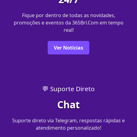
Fique por dentro de todas as novidades,
promoções e eventos da 365Brl.Com em tempo
real!
Ver Notícias
💬 Suporte Direto
Chat
Suporte direto via Telegram, respostas rápidas e
atendimento personalizado!