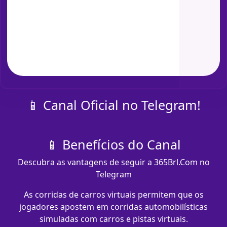
📱 Canal Oficial no Telegram!
📱 Benefícios do Canal
Descubra as vantagens de seguir a 365Brl.Com no
Telegram
As corridas de carros virtuais permitem que os
jogadores apostem em corridas automobilísticas
simuladas com carros e pistas virtuais.