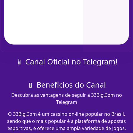
📱 Canal Oficial no Telegram!
📱 Benefícios do Canal
Descubra as vantagens de seguir a 33Big.Com no
Telegram
O 33Big.Com é um cassino on-line popular no Brasil,
sendo que o mais popular é a plataforma de apostas
esportivas, e oferece uma ampla variedade de jogos,