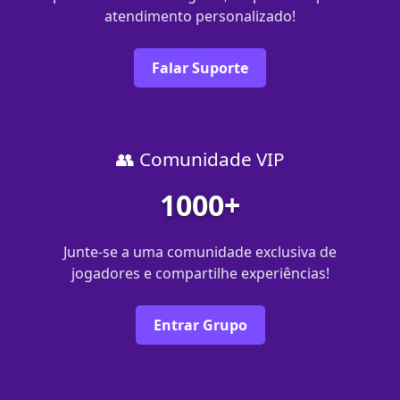
atendimento personalizado!
Falar Suporte
👥 Comunidade VIP
1000+
Junte-se a uma comunidade exclusiva de
jogadores e compartilhe experiências!
Entrar Grupo