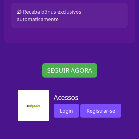
🎁 Receba bônus exclusivos
automaticamente
SEGUIR AGORA
Acessos
Login
Registrar-se