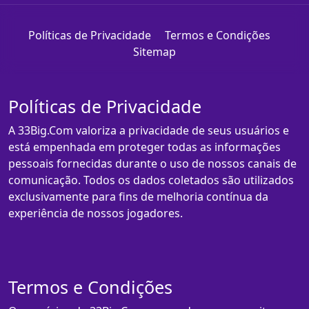
Políticas de Privacidade
Termos e Condições
Sitemap
Políticas de Privacidade
A 33Big.Com valoriza a privacidade de seus usuários e
está empenhada em proteger todas as informações
pessoais fornecidas durante o uso de nossos canais de
comunicação. Todos os dados coletados são utilizados
exclusivamente para fins de melhoria contínua da
experiência de nossos jogadores.
Termos e Condições