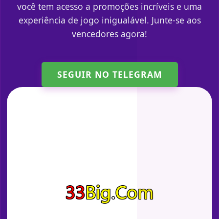
você tem acesso a promoções incríveis e uma
experiência de jogo inigualável. Junte-se aos
vencedores agora!
SEGUIR NO TELEGRAM