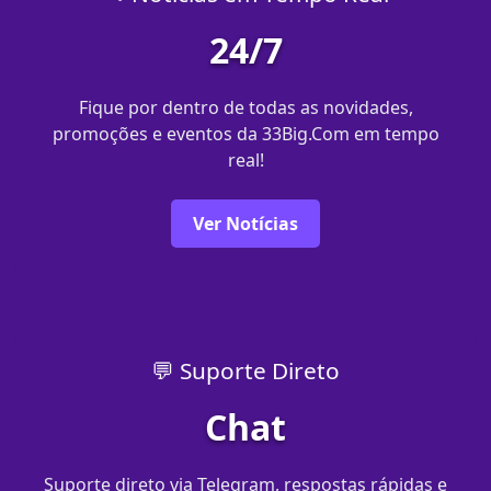
24/7
Fique por dentro de todas as novidades,
promoções e eventos da 33Big.Com em tempo
real!
Ver Notícias
💬 Suporte Direto
Chat
Suporte direto via Telegram, respostas rápidas e