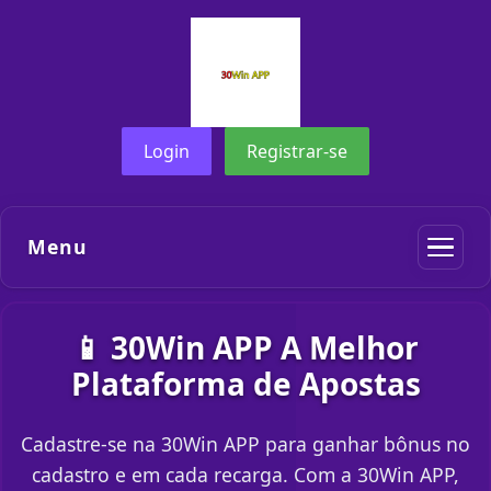
Login
Registrar-se
Menu
📱 30Win APP A Melhor
Plataforma de Apostas
Cadastre-se na 30Win APP para ganhar bônus no
cadastro e em cada recarga. Com a 30Win APP,