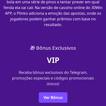
bola em uma série de pinos e tentar prever em qual
fenda ela vai cair. Na versão de cassino online do 30Win
APP, o Plinko adiciona a emoção das apostas, onde os
jogadores podem ganhar prêmios com base no
resultado.
🎁 Bônus Exclusivos
VIP
Receba bônus exclusivos do Telegram,
promoções especiais e códigos promocionais
únicos!
Ver Bônus