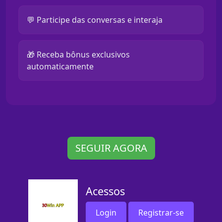
💬 Participe das conversas e interaja
🎁 Receba bônus exclusivos
automaticamente
SEGUIR AGORA
Acessos
Login
Registrar-se