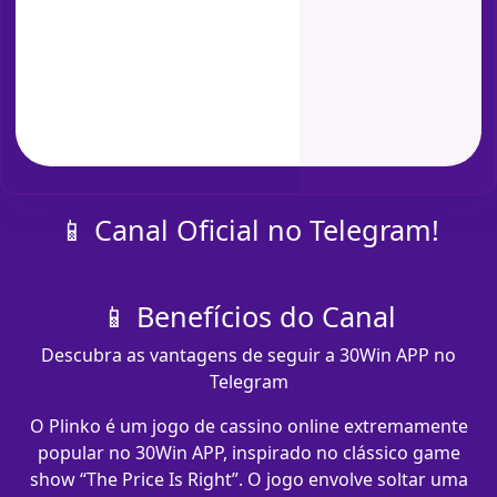
📱 Canal Oficial no Telegram!
📱 Benefícios do Canal
Descubra as vantagens de seguir a 30Win APP no
Telegram
O Plinko é um jogo de cassino online extremamente
popular no 30Win APP, inspirado no clássico game
show “The Price Is Right”. O jogo envolve soltar uma