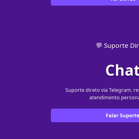
💬 Suporte Di
Cha
Suporte direto via Telegram, r
atendimento persona
Falar Suport