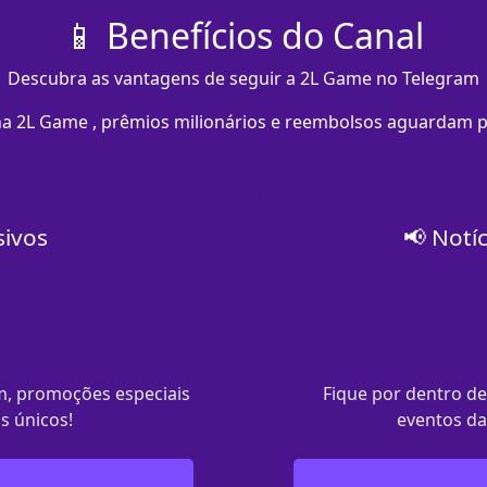
📱 Benefícios do Canal
Descubra as vantagens de seguir a 2L Game no Telegram
na 2L Game , prêmios milionários e reembolsos aguardam po
sivos
📢 Notí
m, promoções especiais
Fique por dentro d
s únicos!
eventos da