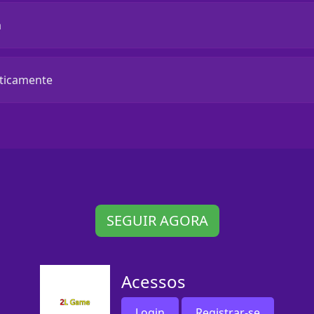
a
aticamente
SEGUIR AGORA
Acessos
Login
Registrar-se