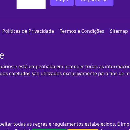
Políticas de Privacidade
Termos e Condições
Sitemap
de
suários e está empenhada em proteger todas as informaçõe
os coletados são utilizados exclusivamente para fins de m
itar todas as regras e regulamentos estabelecidos. É impo