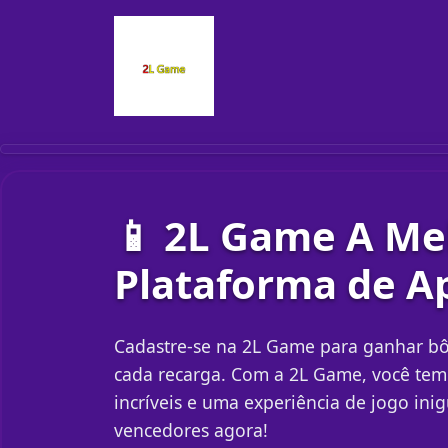
📱 2L Game A Me
Plataforma de A
Cadastre-se na 2L Game para ganhar b
cada recarga. Com a 2L Game, você te
incríveis e uma experiência de jogo inig
vencedores agora!