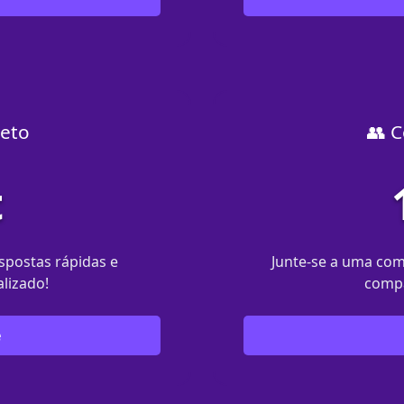
reto
👥 
t
espostas rápidas e
Junte-se a uma com
lizado!
compa
e