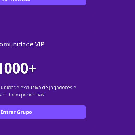
Comunidade VIP
1000+
unidade exclusiva de jogadores e
rtilhe experiências!
Entrar Grupo