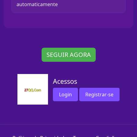
automaticamente
SEGUIR AGORA
Acessos
Login
Registrar-se