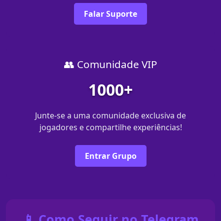
Falar Suporte
👥 Comunidade VIP
1000+
Junte-se a uma comunidade exclusiva de
jogadores e compartilhe experiências!
Entrar Grupo
📱 Como Seguir no Telegram