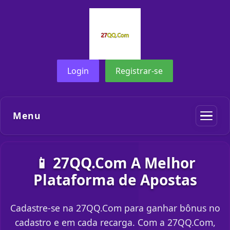
Login
Registrar-se
Menu
📱 27QQ.Com A Melhor
Plataforma de Apostas
Cadastre-se na 27QQ.Com para ganhar bônus no
cadastro e em cada recarga. Com a 27QQ.Com,