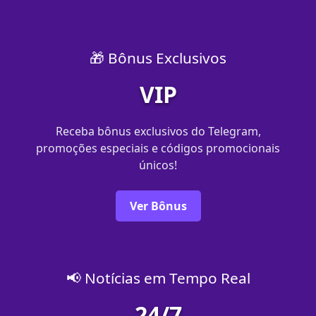
🎁 Bônus Exclusivos
VIP
Receba bônus exclusivos do Telegram,
promoções especiais e códigos promocionais
únicos!
Ver Bônus
📢 Notícias em Tempo Real
24/7