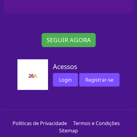
SEGUIR AGORA
Acessos
Login
Registrar-se
Políticas de Privacidade
Termos e Condições
Sitemap