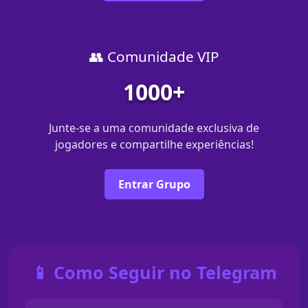
👥 Comunidade VIP
1000+
Junte-se a uma comunidade exclusiva de
jogadores e compartilhe experiências!
Entrar Grupo
📱 Como Seguir no Telegram