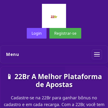
Login
Registrar-se
Menu
📱 22Br A Melhor Plataforma
de Apostas
Cadastre-se na 22Br para ganhar bônus no
cadastro e em cada recarga. Com a 22Br, você tem