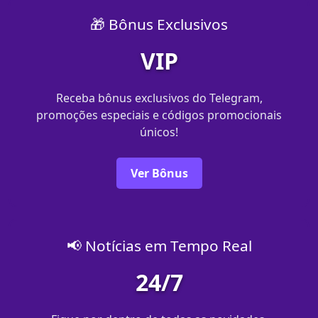
🎁 Bônus Exclusivos
VIP
Receba bônus exclusivos do Telegram,
promoções especiais e códigos promocionais
únicos!
Ver Bônus
📢 Notícias em Tempo Real
24/7