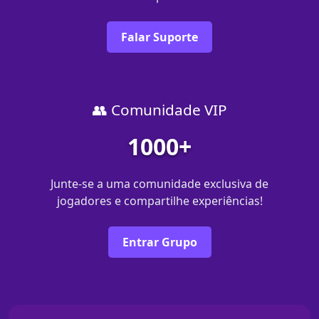
Falar Suporte
👥 Comunidade VIP
1000+
Junte-se a uma comunidade exclusiva de
jogadores e compartilhe experiências!
Entrar Grupo