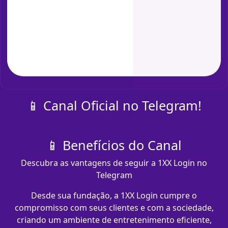
📱 Canal Oficial no Telegram!
📱 Benefícios do Canal
Descubra as vantagens de seguir a 1XX Login no
Telegram
Desde sua fundação, a 1XX Login cumpre o
compromisso com seus clientes e com a sociedade,
criando um ambiente de entretenimento eficiente,