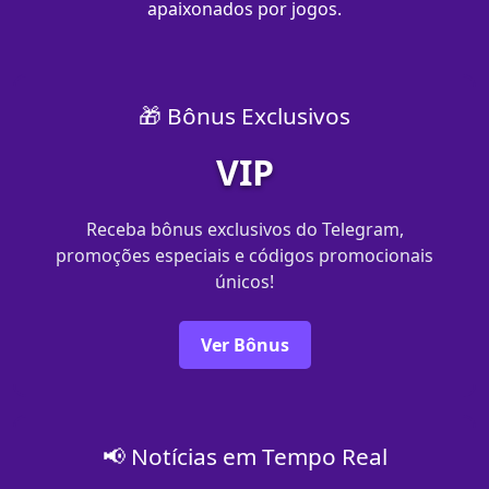
apaixonados por jogos.
🎁 Bônus Exclusivos
VIP
Receba bônus exclusivos do Telegram,
promoções especiais e códigos promocionais
únicos!
Ver Bônus
📢 Notícias em Tempo Real