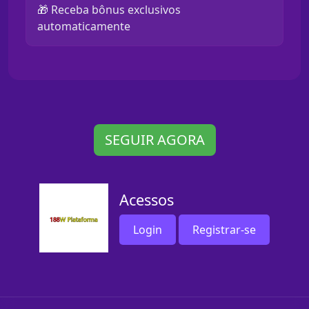
🎁 Receba bônus exclusivos
automaticamente
SEGUIR AGORA
Acessos
Login
Registrar-se