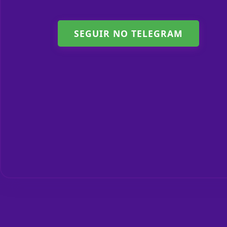
SEGUIR NO TELEGRAM