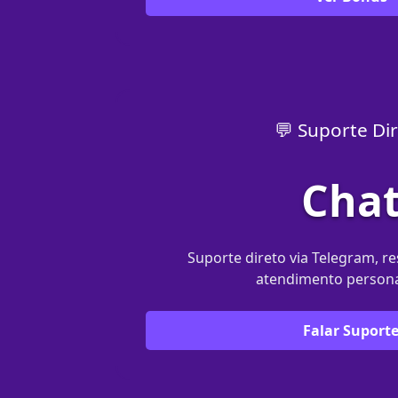
💬 Suporte Di
Cha
Suporte direto via Telegram, r
atendimento persona
Falar Suport