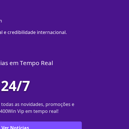
m
 e credibilidade internacional.
cias em Tempo Real
24/7
e todas as novidades, promoções e
1400Win Vip em tempo real!
Ver Notícias