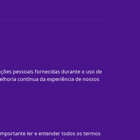
ações pessoais fornecidas durante o uso de
elhoria contínua da experiência de nossos
importante ler e entender todos os termos