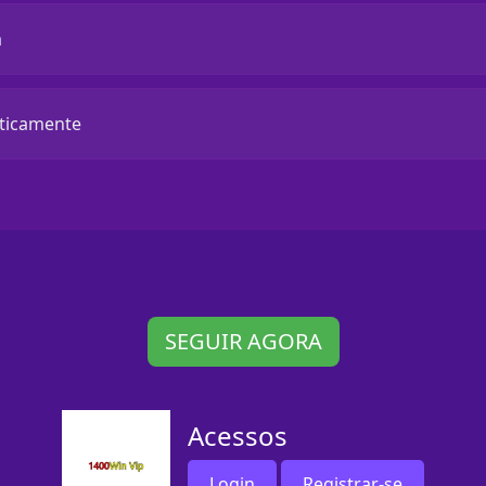
a
aticamente
SEGUIR AGORA
Acessos
Login
Registrar-se