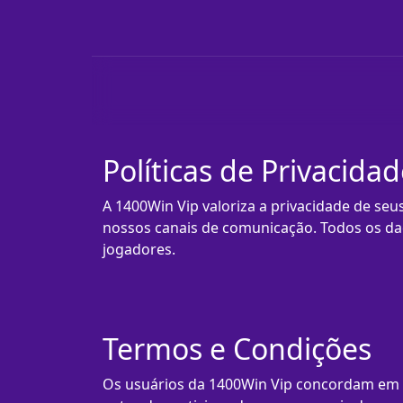
Políticas de Privacida
A 1400Win Vip valoriza a privacidade de se
nossos canais de comunicação. Todos os dad
jogadores.
Termos e Condições
Os usuários da 1400Win Vip concordam em re