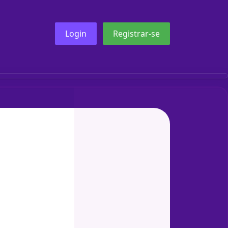
Login
Registrar-se