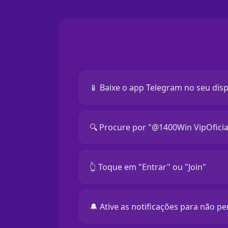
📱 Baixe o app Telegram no seu disp
🔍 Procure por "@1400Win VipOficia
👆 Toque em "Entrar" ou "Join"
🔔 Ative as notificações para não p