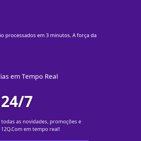
o processados em 3 minutos. A força da
cias em Tempo Real
24/7
e todas as novidades, promoções e
 12Q.Com em tempo real!