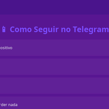
📱 Como Seguir no Telegram
ositivo
erder nada