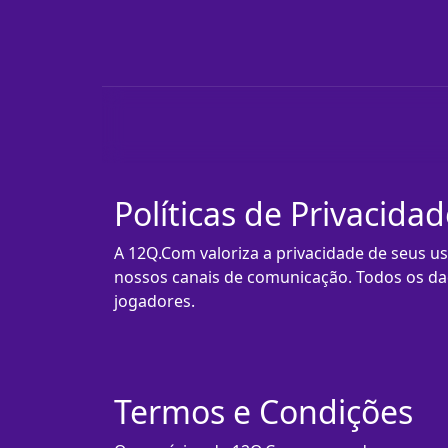
Políticas de Privacida
A 12Q.Com valoriza a privacidade de seus 
nossos canais de comunicação. Todos os dad
jogadores.
Termos e Condições