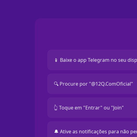
📱 Baixe o app Telegram no seu disp
🔍 Procure por "@12Q.ComOficial"
👆 Toque em "Entrar" ou "Join"
🔔 Ative as notificações para não p