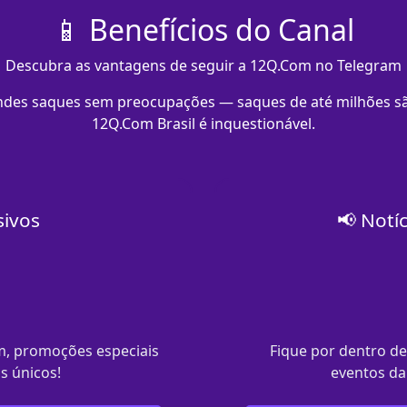
📱 Benefícios do Canal
Descubra as vantagens de seguir a 12Q.Com no Telegram
andes saques sem preocupações — saques de até milhões sã
12Q.Com Brasil é inquestionável.
sivos
📢 Notí
m, promoções especiais
Fique por dentro d
s únicos!
eventos da