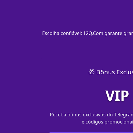
Escolha confiável: 12Q.Com garante gr
🎁 Bônus Exclu
VIP
Receba bônus exclusivos do Telegra
e códigos promocionai