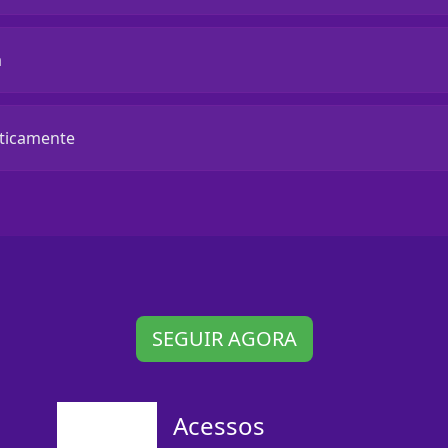
a
aticamente
SEGUIR AGORA
Acessos