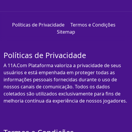
Políticas de Privacidade
Termos e Condições
Sitemap
Políticas de Privacidade
A 11A.Com Plataforma valoriza a privacidade de seus
usuários e está empenhada em proteger todas as
informações pessoais fornecidas durante o uso de
nossos canais de comunicação. Todos os dados
coletados são utilizados exclusivamente para fins de
melhoria contínua da experiência de nossos jogadores.