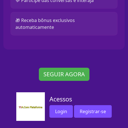
💬 Participe das conversas e interaja
🎁 Receba bônus exclusivos
automaticamente
SEGUIR AGORA
Acessos
Login
Registrar-se