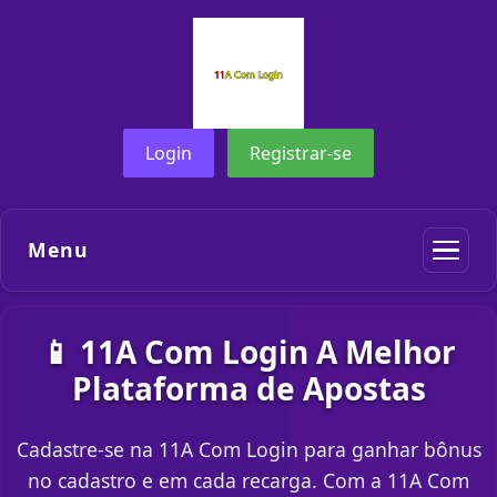
Login
Registrar-se
Menu
📱 11A Com Login A Melhor
Plataforma de Apostas
Cadastre-se na 11A Com Login para ganhar bônus
no cadastro e em cada recarga. Com a 11A Com