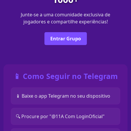
Junte-se a uma comunidade exclusiva de
jogadores e compartilhe experiências!
Entrar Grupo
📱 Como Seguir no Telegram
📱 Baixe o app Telegram no seu dispositivo
🔍 Procure por "@11A Com LoginOficial"