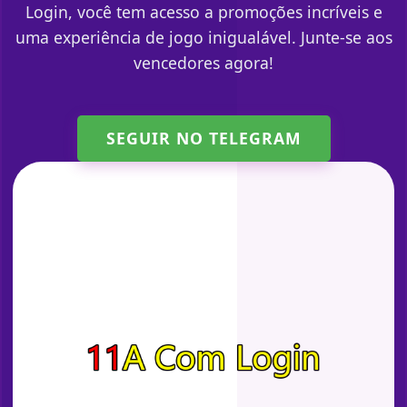
Login, você tem acesso a promoções incríveis e
uma experiência de jogo inigualável. Junte-se aos
vencedores agora!
SEGUIR NO TELEGRAM