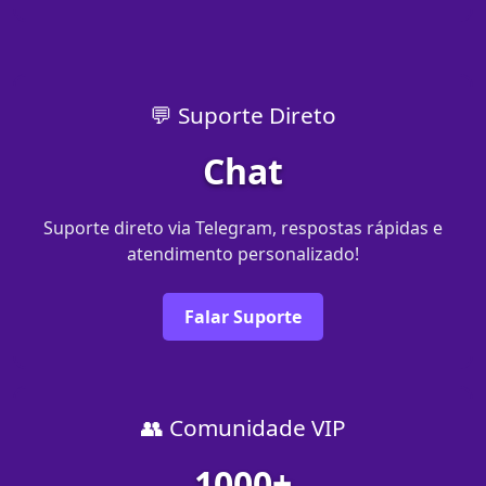
💬 Suporte Direto
Chat
Suporte direto via Telegram, respostas rápidas e
atendimento personalizado!
Falar Suporte
👥 Comunidade VIP
1000+