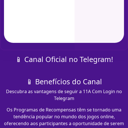
📱 Canal Oficial no Telegram!
📱 Benefícios do Canal
Descubra as vantagens de seguir a 11A Com Login no
Telegram
Os Programas de Recompensas têm se tornado uma
tendência popular no mundo dos jogos online,
oferecendo aos participantes a oportunidade de serem