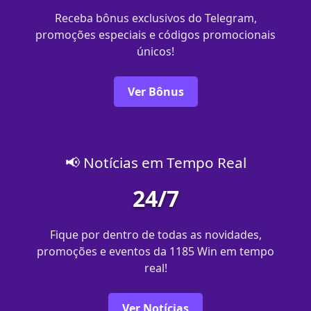
Receba bônus exclusivos do Telegram,
promoções especiais e códigos promocionais
únicos!
Ver Bônus
📢 Notícias em Tempo Real
24/7
Fique por dentro de todas as novidades,
promoções e eventos da 1185 Win em tempo
real!
Ver Notícias