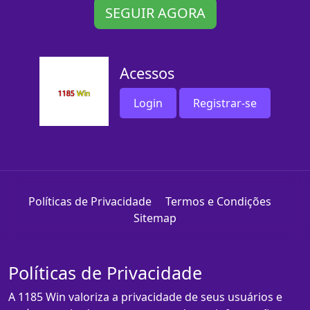
SEGUIR AGORA
Acessos
Login
Registrar-se
Políticas de Privacidade
Termos e Condições
Sitemap
Políticas de Privacidade
A 1185 Win valoriza a privacidade de seus usuários e