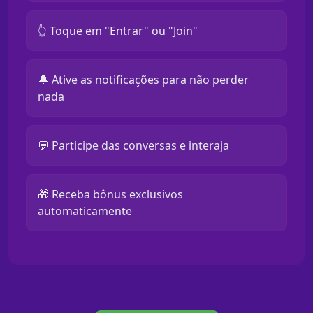
👆 Toque em "Entrar" ou "Join"
🔔 Ative as notificações para não perder
nada
💬 Participe das conversas e interaja
🎁 Receba bônus exclusivos
automaticamente