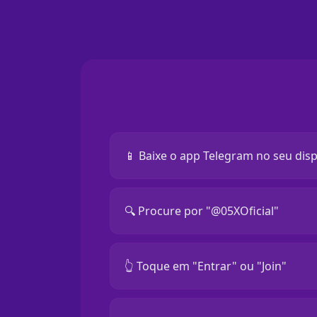
📱 Baixe o app Telegram no seu disp
🔍 Procure por "@05XOficial"
👆 Toque em "Entrar" ou "Join"