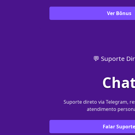
Ver Bônus
💬 Suporte Di
Cha
Suporte direto via Telegram, r
atendimento persona
Falar Suport