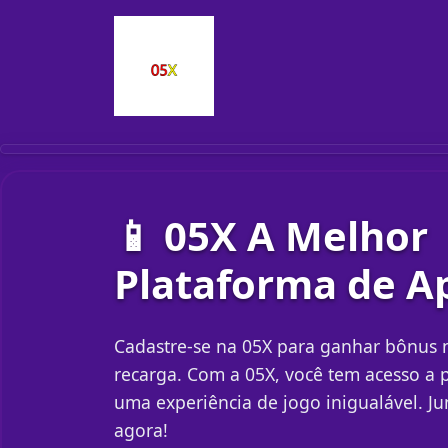
📱 05X A Melhor
Plataforma de A
Cadastre-se na 05X para ganhar bônus 
recarga. Com a 05X, você tem acesso a 
uma experiência de jogo inigualável. J
agora!