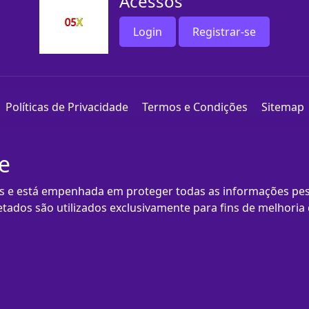
Acessos
Login
Registrar-se
Políticas de Privacidade
Termos e Condições
Sitemap
de
ios e está empenhada em proteger todas as informações pe
tados são utilizados exclusivamente para fins de melhoria