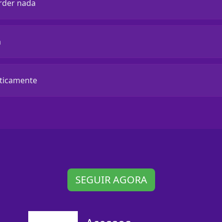
erder nada
a
aticamente
SEGUIR AGORA