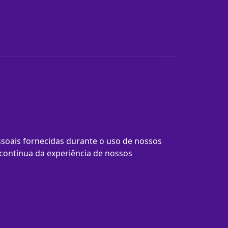
ssoais fornecidas durante o uso de nossos
 contínua da experiência de nossos