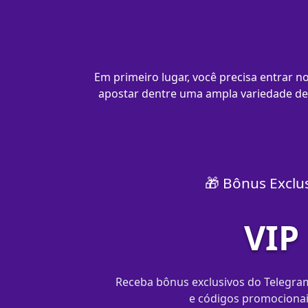
Em primeiro lugar, você precisa entrar n
apostar dentre uma ampla variedade de 
🎁 Bônus Exclu
VIP
Receba bônus exclusivos do Telegra
e códigos promocionai