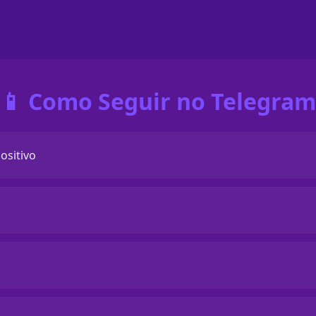
📱 Como Seguir no Telegram
ositivo