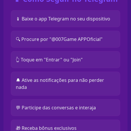
📱 Baixe o app Telegram no seu dispositivo
🔍 Procure por "@007Game APPOficial"
👆 Toque em "Entrar" ou "Join"
🔔 Ative as notificações para não perder
nada
💬 Participe das conversas e interaja
🎁 Receba bônus exclusivos