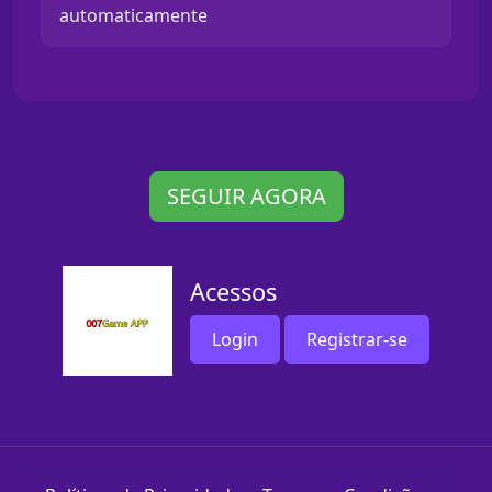
automaticamente
SEGUIR AGORA
Acessos
Login
Registrar-se