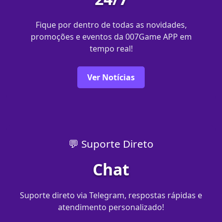
Fique por dentro de todas as novidades,
promoções e eventos da 007Game APP em
tempo real!
Ver Notícias
💬 Suporte Direto
Chat
Suporte direto via Telegram, respostas rápidas e
atendimento personalizado!