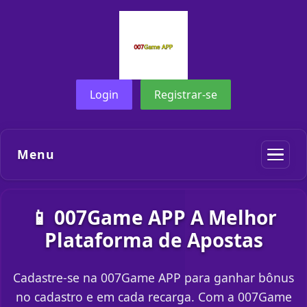
Login
Registrar-se
Menu
📱 007Game APP A Melhor
Plataforma de Apostas
Cadastre-se na 007Game APP para ganhar bônus
no cadastro e em cada recarga. Com a 007Game