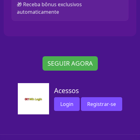
🎁 Receba bônus exclusivos
automaticamente
SEGUIR AGORA
Acessos
Login
Registrar-se