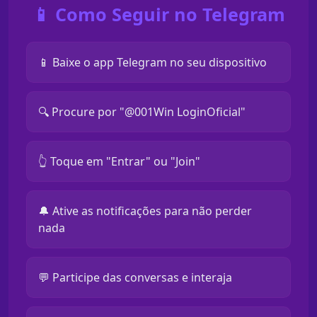
📱 Como Seguir no Telegram
📱 Baixe o app Telegram no seu dispositivo
🔍 Procure por "@001Win LoginOficial"
👆 Toque em "Entrar" ou "Join"
🔔 Ative as notificações para não perder
nada
💬 Participe das conversas e interaja