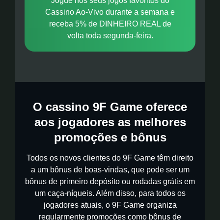
Jogue nos seus jogos favoritos do
Cassino Ao-Vivo durante a semana e
receba 5% de DINHEIRO REAL de
volta toda segunda-feira.
O cassino 9F Game oferece
aos jogadores as melhores
promoções e bônus
Todos os novos clientes do 9F Game têm direito
a um bônus de boas-vindas, que pode ser um
bônus de primeiro depósito ou rodadas grátis em
um caça-níqueis. Além disso, para todos os
jogadores atuais, o 9F Game organiza
regularmente promoções como bônus de