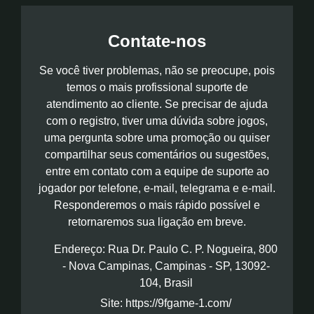
Contate-nos
Se você tiver problemas, não se preocupe, pois
temos o mais profissional suporte de
atendimento ao cliente. Se precisar de ajuda
com o registro, tiver uma dúvida sobre jogos,
uma pergunta sobre uma promoção ou quiser
compartilhar seus comentários ou sugestões,
entre em contato com a equipe de suporte ao
jogador por telefone, e-mail, telegrama e e-mail.
Responderemos o mais rápido possível e
retornaremos sua ligação em breve.
Endereço: Rua Dr. Paulo C. P. Nogueira, 800
- Nova Campinas, Campinas - SP, 13092-
104, Brasil
Site: https://9fgame-1.com/