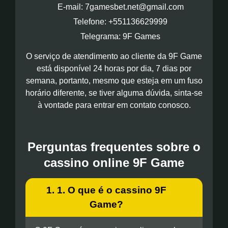
E-mail:
7gamesbet.net@gmail.com
Telefone: +551136629999
Telegrama: 9F Games
O serviço de atendimento ao cliente da 9F Game
está disponível 24 horas por dia, 7 dias por
semana, portanto, mesmo que esteja em um fuso
horário diferente, se tiver alguma dúvida, sinta-se
à vontade para entrar em contato conosco.
Perguntas frequentes sobre o
cassino online 9F Game
1. 1. O que é o cassino 9F
Game?