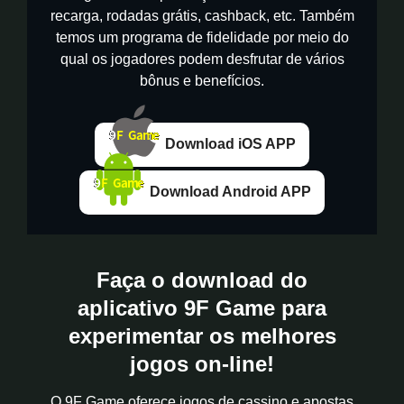
recarga, rodadas grátis, cashback, etc. Também
temos um programa de fidelidade por meio do
qual os jogadores podem desfrutar de vários
bônus e benefícios.
Download iOS APP
Download Android APP
Faça o download do
aplicativo 9F Game para
experimentar os melhores
jogos on-line!
O 9F Game oferece jogos de cassino e apostas