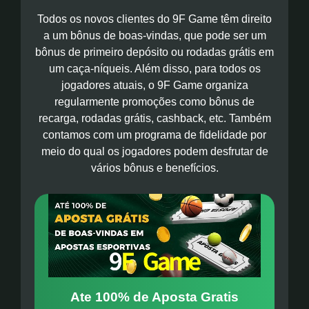
Todos os novos clientes do 9F Game têm direito
a um bônus de boas-vindas, que pode ser um
bônus de primeiro depósito ou rodadas grátis em
um caça-níqueis. Além disso, para todos os
jogadores atuais, o 9F Game organiza
regularmente promoções como bônus de
recarga, rodadas grátis, cashback, etc. Também
contamos com um programa de fidelidade por
meio do qual os jogadores podem desfrutar de
vários bônus e benefícios.
Ate 100% de Aposta Gratis