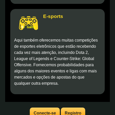
E-sports
Aqui também oferecemos muitas competições
de esportes eletrônicos que estão recebendo
cada vez mais atenção, incluindo Dota 2,
League of Legends e Counter-Strike: Global
Offensive. Fornecemos probabilidades para
alguns dos maiores eventos e ligas com mais
mercados e opções de apostas do que
qualquer outra empresa.
Conecte-se
Registro